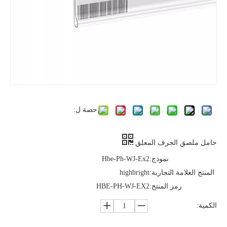
حصة ل:
حامل ملصق الجرف المعلق
نموذج:
Hbe-Ph-WJ-Ex2
المنتج العلامة التجارية:
highbright
رمز المنتج:
HBE-PH-WJ-EX2
الكمية: