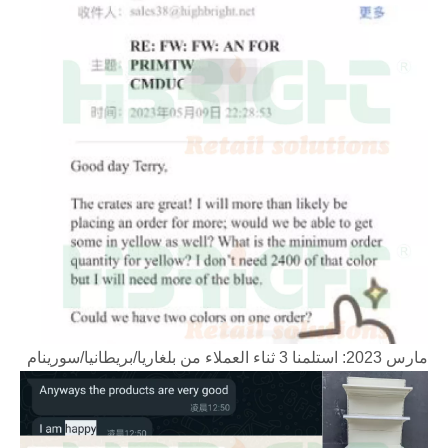
مارس 2023: استلمنا 3 ثناء العملاء من بلغاريا/بريطانيا/سورينام