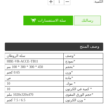
الكمية:
رسالتك
سلة الاستفسارات
وصف المنتج
*وصف
سلة الروطان
*نموذج
HBE-VR-ACCE-TB11
*بحجم
450 * 300 * 300 * 100 مم
*وزن
0.65 كجم
*مادة
ص
* موك.
10
* كمية في الكرتون
10
*حجم الورق المقوى
1020x320x470 ملم
* وزن الكرتون
6.5 / 7.5 كجم