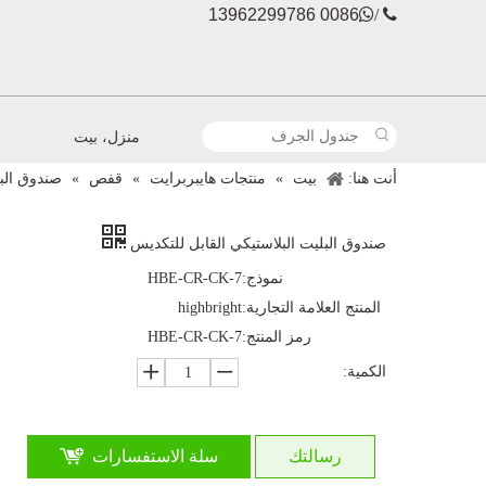
0086 13962299786

 /
منزل، بيت
أنت هنا:
بيت
»
منتجات هايبربرايت
»
قفص
»
صندوق البل
صندوق البليت البلاستيكي القابل للتكديس
نموذج:
HBE-CR-CK-7
المنتج العلامة التجارية:
highbright
رمز المنتج:
HBE-CR-CK-7
الكمية:
رسالتك
سلة الاستفسارات