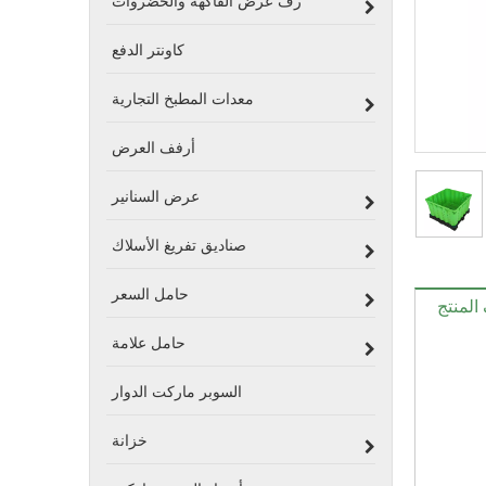
رف عرض الفاكهة والخضروات
كاونتر الدفع
معدات المطبخ التجارية
أرفف العرض
عرض السنانير
صناديق تفريغ الأسلاك
حامل السعر
لمنتج
حامل علامة
السوبر ماركت الدوار
خزانة