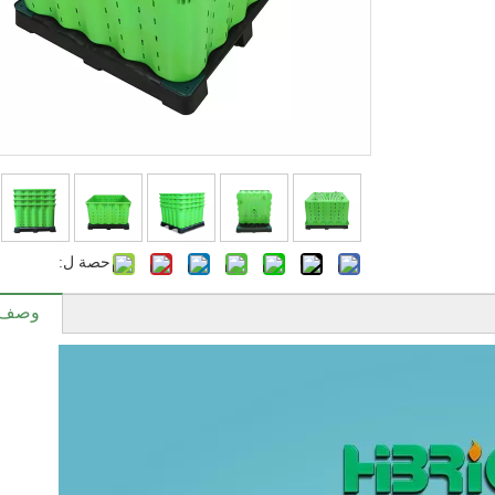
حصة ل:
وصف ا