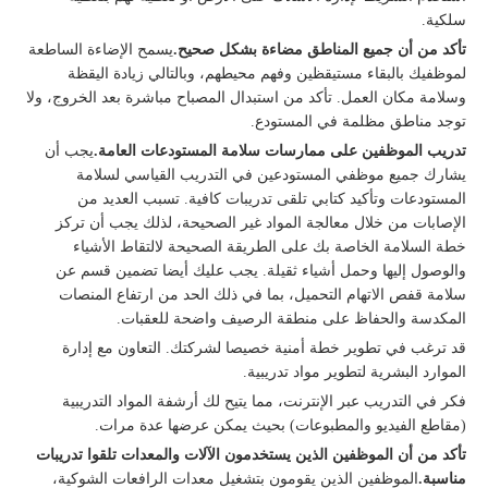
سلكية.
تأكد من أن جميع المناطق مضاءة بشكل صحيح.
يسمح الإضاءة الساطعة
لموظفيك بالبقاء مستيقظين وفهم محيطهم، وبالتالي زيادة اليقظة
وسلامة مكان العمل. تأكد من استبدال المصباح مباشرة بعد الخروج، ولا
توجد مناطق مظلمة في المستودع.
تدريب الموظفين على ممارسات سلامة المستودعات العامة.
يجب أن
يشارك جميع موظفي المستودعين في التدريب القياسي لسلامة
المستودعات وتأكيد كتابي تلقى تدريبات كافية. تسبب العديد من
الإصابات من خلال معالجة المواد غير الصحيحة، لذلك يجب أن تركز
خطة السلامة الخاصة بك على الطريقة الصحيحة لالتقاط الأشياء
والوصول إليها وحمل أشياء ثقيلة. يجب عليك أيضا تضمين قسم عن
سلامة قفص الاتهام التحميل، بما في ذلك الحد من ارتفاع المنصات
المكدسة والحفاظ على منطقة الرصيف واضحة للعقبات.
قد ترغب في تطوير خطة أمنية خصيصا لشركتك. التعاون مع إدارة
الموارد البشرية لتطوير مواد تدريبية.
فكر في التدريب عبر الإنترنت، مما يتيح لك أرشفة المواد التدريبية
(مقاطع الفيديو والمطبوعات) بحيث يمكن عرضها عدة مرات.
تأكد من أن الموظفين الذين يستخدمون الآلات والمعدات تلقوا تدريبات
مناسبة.
الموظفين الذين يقومون بتشغيل معدات الرافعات الشوكية،