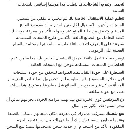
لتحميل وتفريغ الشاحنات.
قد يتطلب هذا موظفا إضافيين للشحنات
السائبة.
تنظيم عملية الاستقبال الخاصة بك.
قم بتعيين ما يكفي من مفتشي
المنتجات وأجهزة الاستقبال لكل تغيير لمقارنة الفاتورة مع المنتج
المستلم وتحقق من حالة المنتج عند وصوله. تأكد من معرفة موظفيك
كيفية التعامل مع البضائع التالفة. تأكد من طرح المنتجات المستلمة
بسرعة على الرفوف لتجنب التناقضات بين البضائع المستلمة والسلع
الفعلية على الرفوف.
توفير مساحة عمل كافية لفريق الاستقبال الخاص بك. هذا يضمن عدم
الخلط بين المنتجات المستلمة مؤخرا مع المنتجات الحالية.
السيطرة على جودة النقل.
تنفيذ الضوابط للتحقق من جودة المنتجات
قبل مغادرة المستودع. قم بتنظيم نظام لفحص وإزالة العناصر المعيبة أو
المعبأة بشكل غير صحيح من البضائع قبل مغادرة المستودع. هذا يساعد
على منع عوائد مكلفة.
دع الموظفين ذوي الخبرة تثق بهم تهمة مراقبة الجودة. تجربتهم يمكن أن
توفر مستودعك الكثير من المال.
تتبع شحنتك.
سيرغب عملاؤك في معرفة مكان منتجاتهم بالمكان بالضبط
وعندما يصلون. سيساعدك ذلك أيضا في التعامل بسرعة مع الحزم
المفقودة. تأكد من استخدام أي خدمة شحن تستخدمها لتنفيذ تتبع الشحن