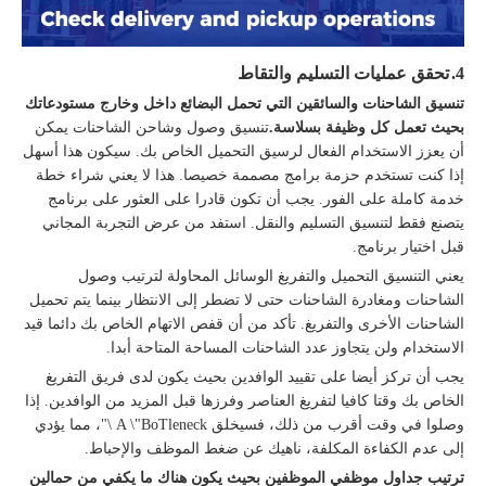
4.
تحقق عمليات التسليم والتقاط
تنسيق الشاحنات والسائقين التي تحمل البضائع داخل وخارج مستودعاتك
بحيث تعمل كل وظيفة بسلاسة.
تنسيق وصول وشاحن الشاحنات يمكن
أن يعزز الاستخدام الفعال لرسيق التحميل الخاص بك. سيكون هذا أسهل
إذا كنت تستخدم حزمة برامج مصممة خصيصا. هذا لا يعني شراء خطة
خدمة كاملة على الفور. يجب أن تكون قادرا على العثور على برنامج
يتصنع فقط لتنسيق التسليم والنقل. استفد من عرض التجربة المجاني
قبل اختيار برنامج.
يعني التنسيق التحميل والتفريغ الوسائل المحاولة لترتيب وصول
الشاحنات ومغادرة الشاحنات حتى لا تضطر إلى الانتظار بينما يتم تحميل
الشاحنات الأخرى والتفريغ. تأكد من أن قفص الاتهام الخاص بك دائما قيد
الاستخدام ولن يتجاوز عدد الشاحنات المساحة المتاحة أبدا.
يجب أن تركز أيضا على تقييد الوافدين بحيث يكون لدى فريق التفريغ
الخاص بك وقتا كافيا لتفريغ العناصر وفرزها قبل المزيد من الوافدين. إذا
وصلوا في وقت أقرب من ذلك، فسيخلق A \"BoTleneck \"، مما يؤدي
إلى عدم الكفاءة المكلفة، ناهيك عن ضغط الموظف والإحباط.
ترتيب جداول موظفي الموظفين بحيث يكون هناك ما يكفي من حمالين