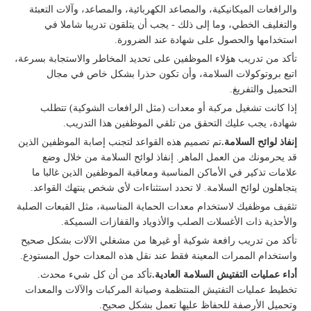
والرافعات الميكانيكية، والمصاعد الكهربائية، والمصاعد، وآلات التعبئة
والتغليف الخطي، وما إلى ذلك - يجب أن يتلقون تدريبا شاملا في
استخدامها والحصول على شهادة عند الضرورة.
تأكد من تدريب هؤلاء الموظفين على تحديد المخاطر والاستجابة بسرعة،
اتبع بروتوكولات السلامة، وأن تكون حذرا بشكل خاص في مجال
التحميل والتفريغ.
إذا كانت تشغيل مركبة أو معدات (مثل الرافعات الشوكية) تتطلب
شهادة، يجب عليك التحقق من تلقي الموظفين هذا التدريب.
إنفاذ لوائح السلامة.
تم تصميم هذه القواعد لتجنب إصابة الموظفين الذين
قد يحرمونك من العمل الماهر. إنفاذ لوائح السلامة من خلال وضع
علامات تذكير في الأماكن المناسبة ومعاقبة الموظفين الذين غالبا ما
يتجاهلون لوائح السلامة. لا تحدد استثناءات لأي شخص ينتهك القواعد.
تثقيف موظفيك لاستخدام معدات الحماية المناسبة، مثل القبعات الصلبة
والأحذية ذات الأغسلات الصلب والأذوياد والقفازات السميكة.
تأكد من تدريب رافعة شوكية أو غيرها من مشغلي الآلات بشكل صحيح
واستخدام الممرات المعينة فقط عند نقل هذه المعدات حول المستودع.
أداء عمليات التفتيش السلامة العادية.
تأكد من أن كل شيء محدث.
تخطيط عمليات التفتيش المنتظمة وصيانة المركبات والآلات والمعدات
وتحميل الأرصفة للحفاظ عليها تعمل بشكل صحيح.