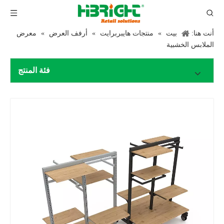
أنت هنا:
بيت
»
منتجات هايبربرايت
»
أرفف العرض
»
معرض
الملابس الخشبية
فئة المنتج