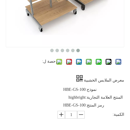
حصة ل:
معرض الملابس الخشبية
نموذج:
HBE-GS-100
المنتج العلامة التجارية:
highbright
رمز المنتج:
HBE-GS-100
الكمية: