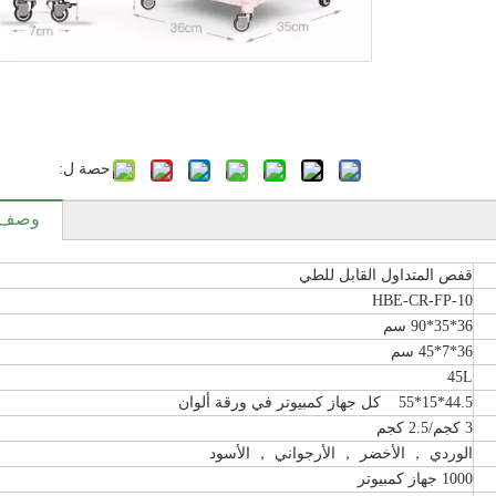
حصة ل:
وصف ا
قفص المتداول القابل للطي
HBE-CR-FP-10
36*35*90 سم
36*7*45 سم
45L
44.5*15*55 كل جهاز كمبيوتر في ورقة ألوان
3 كجم/2.5 كجم
الوردي ， الأخضر ， الأرجواني ， الأسود
1000 جهاز كمبيوتر