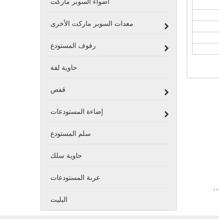
أضواء السوبر ماركت
معدات السوبر ماركت الأخرى
رفوف المستودع
حاوية لفة
قفص
إضاءة المستودعات
سلم المستودع
حاوية سلك
عربة المستودعات
وية قابلة للطيتين مع ملابس
البليت