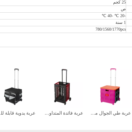
25 كجم
ص
-20 ℃ -40 ℃
1 سنة
780/1560/1770pcs
عربة طي الجوال مع غطاء
عربة فائدة المتداول شبكة
عربة يد