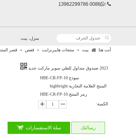
0086 13962299786

 /
منزل، بيت
أنت هنا:
بيت
»
منتجات هايبربرايت
»
قفص
»
قصر المتد
2023 صندوق متداول للطي سوبر ماركت جديد
نموذج:
HBE-CR-FP-10
المنتج العلامة التجارية:
highbright
رمز المنتج:
HBE-CR-FP-10
الكمية:
رسالتك
سلة الاستفسارات