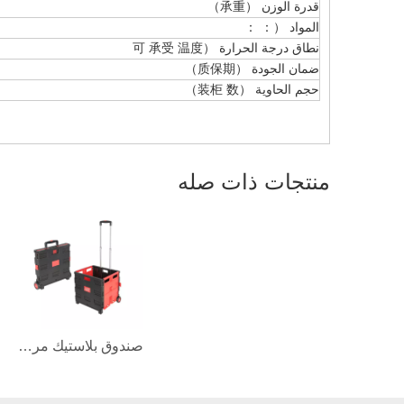
قدرة الوزن （承重）
المواد （： ：
نطاق درجة الحرارة （可 承受 温度
ضمان الجودة （质保期）
حجم الحاوية （装柜 数）
منتجات ذات صله
صندوق بلاستيك مربع عربة تسوق قابلة للطي مع مقعد