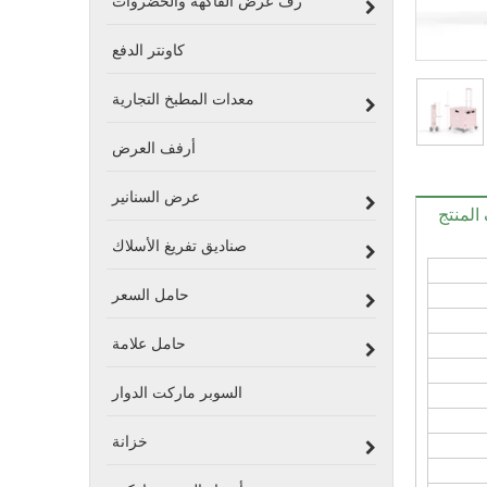
رف عرض الفاكهة والخضروات
كاونتر الدفع
معدات المطبخ التجارية
أرفف العرض
عرض السنانير
لمنتج
صناديق تفريغ الأسلاك
حامل السعر
حامل علامة
السوبر ماركت الدوار
خزانة