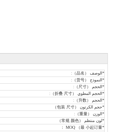
*الوصف （品名）:
*النموذج （货号）:
*الحجم （尺寸）:
*الحجم المطوي （折叠 尺寸）:
*الحجم （升数）:
*حجم الكرتون （包装 尺寸）
*الوزن （重量）:
*لون منتظم （常规 颜色）
*MOQ （最 小起订量 ：