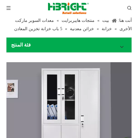
أنت هنا:
بيت
»
منتجات هايبربرايت
»
معدات السوبر ماركت
الأخرى
»
خزانة
»
خزائن معدنية
»
5 باب خزانة تخزين المعادن
فئة المنتج