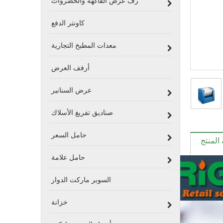
رف عرض الفاكهة والخضروات
كاونتر الدفع
معدات المطبخ التجارية
أرفف العرض
عرض السنانير
صناديق تفريغ الأسلاك
حامل السعر
لمنتج
حامل علامة
السوبر ماركت الدوار
خزانة