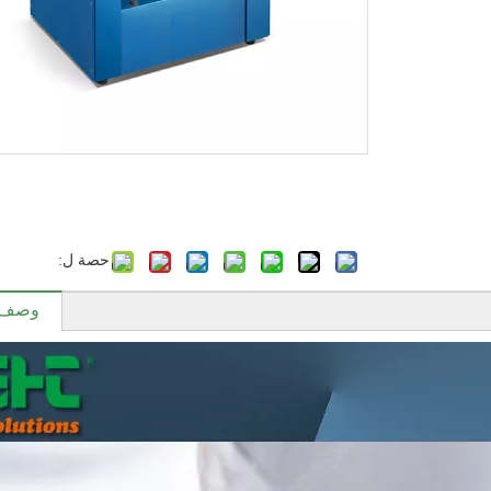
حصة ل:
وصف ا