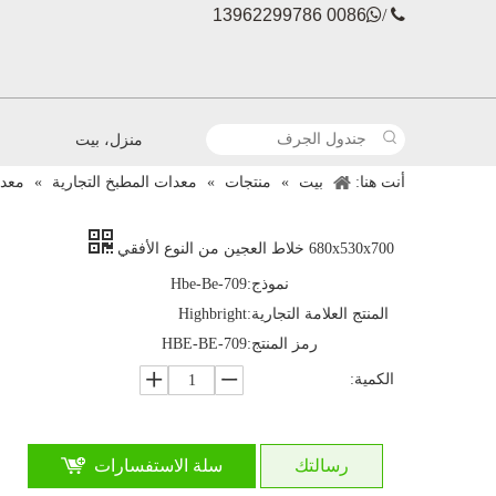
0086 13962299786

 /
منزل، بيت
أنت هنا:
بيت
»
منتجات
»
معدات المطبخ التجارية
»
معدا
680x530x700 خلاط العجين من النوع الأفقي
نموذج:
Hbe-Be-709
المنتج العلامة التجارية:
Highbright
رمز المنتج:
HBE-BE-709
الكمية:
رسالتك
سلة الاستفسارات