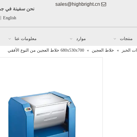
sales@highbright.cn

نحن سفينة في جمي
|
English
منتجات
موارد
معلومات عنا
ت الخبز
»
خلاط العجين
»
680x530x700 خلاط العجين من النوع الأفقي