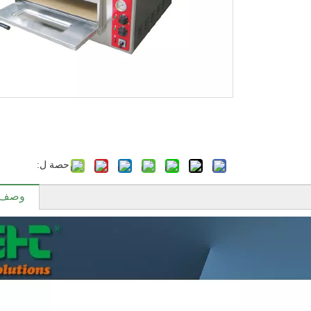
حصة ل:
وصف ا