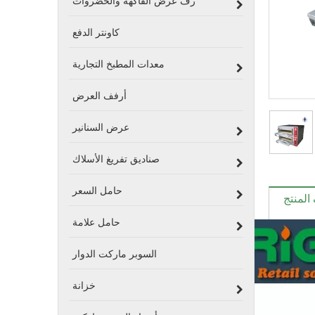
رف عرض الفاكهة والخضروات
كاونتر الدفع
معدات المطبخ التجارية
أرفف العرض
عرض السنانير
صناديق تفريغ الأسلاك
حامل السعر
لمنتج
حامل علامة
السوبر ماركت الدوار
خزانة