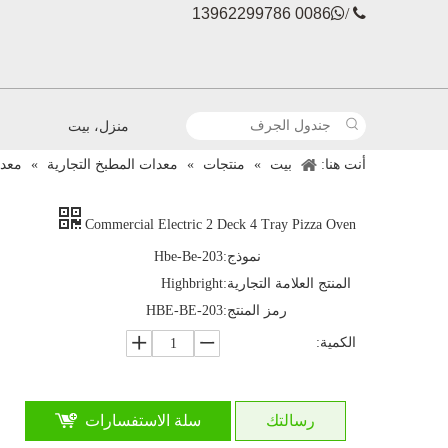
0086 13962299786

 /
منزل، بيت
أنت هنا:
بيت
»
منتجات
»
معدات المطبخ التجارية
»
معدا
Commercial Electric 2 Deck 4 Tray Pizza Oven
نموذج:
Hbe-Be-203
المنتج العلامة التجارية:
Highbright
رمز المنتج:
HBE-BE-203
الكمية:
رسالتك
سلة الاستفسارات