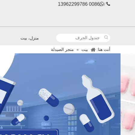
0086 13962299786

 /
منزل، بيت
أنت هنا:
بيت
»
متجر الصيدلة