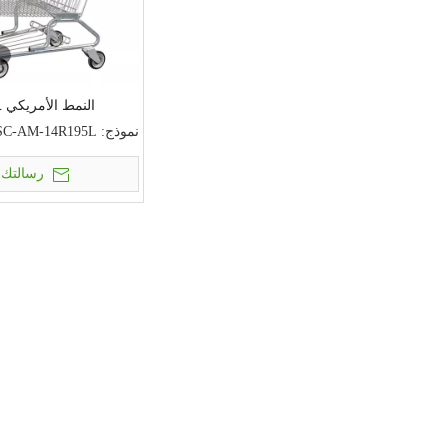
النمط الأمريكي 14R-195L
نموذج:
SC-AM-14R195L
رسالتك