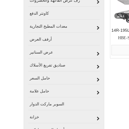
رف عرض الفاكهة والخضروات
كاونتر الدفع
فيديو
معدات المطبخ التجارية
HBE-
أرفف العرض
عرض السنانير
صناديق تفريغ الأسلاك
حامل السعر
حامل علامة
السوبر ماركت الدوار
خزانة