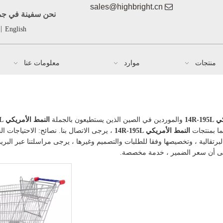
sales@highbright.cn

نحن سفينة في جمي
|
English
منتجات
موارد
معلومات عنا
14R-
والموردين في الصين الذين يستطيعون بالجملة
النمط الأمريكي 14R-195L
ما بمنتجات
النمط الأمريكي 14R-195L
، يرجى الاتصال بنا. نصائح: الاحتياجات ال
برتقالية ، وتخصيصها وفقا للطلبات والتصميم وغيرها ، يرجى مراسلتنا عبر البريد
ن إلى أن سعر الضمير ، خدمة مخصصة.