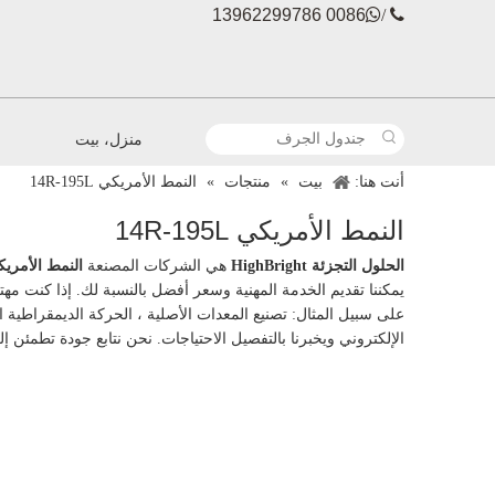
0086 13962299786

 /
منزل، بيت
أنت هنا:
بيت
»
منتجات
»
النمط الأمريكي 14R-195L
النمط الأمريكي 14R-195L
الحلول التجزئة HighBright
هي الشركات المصنعة
النمط الأمريكي 195L
يمكننا تقديم الخدمة المهنية وسعر أفضل بالنسبة لك. إذا كنت مهت
على سبيل المثال: تصنيع المعدات الأصلية ، الحركة الديمقراطية ال
الإلكتروني ويخبرنا بالتفصيل الاحتياجات. نحن نتابع جودة تطمئ