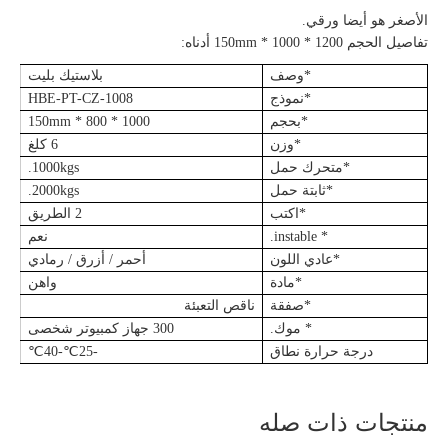
الأصغر هو أيضا ورقي.
تفاصيل الحجم 1200 * 1000 * 150mm أدناه:
*وصف
بلاستيك بليت
*نموذج
HBE-PT-CZ-1008
*بحجم
1000 * 800 * 150mm
*وزن
6 كلغ
*متحرك حمل
1000kgs.
*ثابتة حمل
2000kgs.
*اكتب
2 الطريق
* instable.
نعم
*عادي اللون
أحمر / أزرق / رمادي
*مادة
واهن
*صفقة
ناقص التعبئة
* موك.
300 جهاز كمبيوتر شخصى
درجة حرارة نطاق
-25
℃
-40
℃
منتجات ذات صله