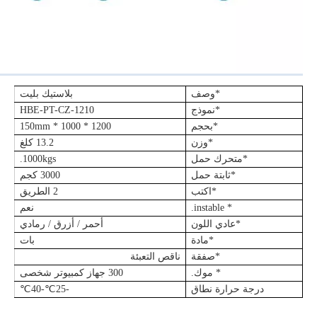
*وصف
بلاستيك بليت
*نموذج
HBE-PT-CZ-1210
*بحجم
1200 * 1000 * 150mm
*وزن
13.2 كلغ
*متحرك حمل
1000kgs.
*ثابتة حمل
3000 كجم
*اكتب
2 الطريق
* instable.
نعم
*عادي اللون
أحمر / أزرق / رمادي
*مادة
بات
*صفقة
ناقص التعبئة
* موك.
300 جهاز كمبيوتر شخصى
درجة حرارة نطاق
-25
℃
-40
℃