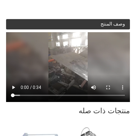
وصف المنتج
منتجات ذات صله