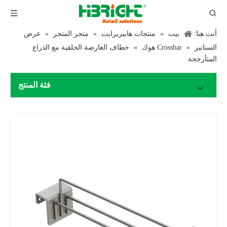
أنت هنا:
بيت
»
منتجات هايبربرايت
»
متجر المتجر
»
عرض
السنانير
»
Crossbar هوك
»
خطاف العارضة الحلقية مع الذراع
المتأرجحة
فئة المنتج