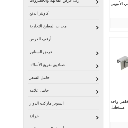
رف عرض الفاكهة والخضروات
 الأنبوبي
كاونتر الدفع
معدات المطبخ التجارية
أرفف العرض
عرض السنانير
صناديق تفريغ الأسلاك
حامل السعر
حامل علامة
لفي واحد
السوبر ماركت الدوار
مستطيل
خزانة