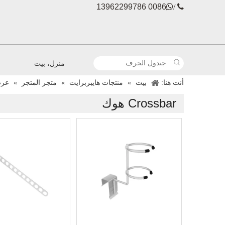
0086 13962299786

 /
منزل، بيت
أنت هنا:
بيت
»
منتجات هايبربرايت
»
متجر المتجر
»
عرض
Crossbar هوك